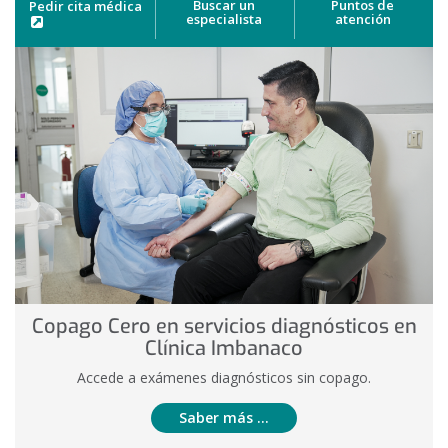
des
Buscar un
Puntos de
Pedir cita médica
especialista
atención
Destacados
Número
de
diapositivas:
4
Copago Cero en servicios diagnósticos en
Clínica Imbanaco
Accede a exámenes diagnósticos sin copago.
Saber más