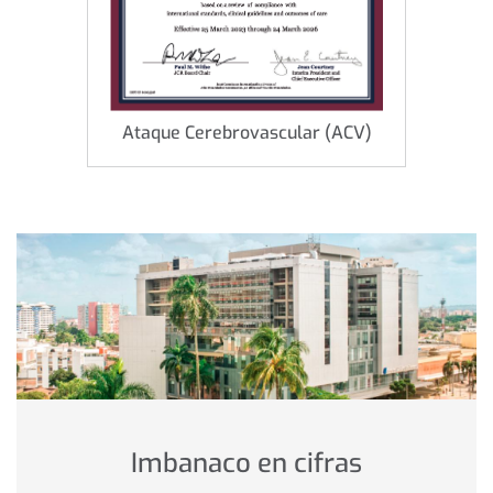
Ataque Cerebrovascular (ACV)
Imbanaco
en
cifras
Imbanaco en cifras