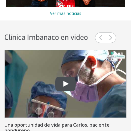
Ver más noticias
Diaposi
Diap
Clínica Imbanaco en video
anterior
sigui
Número
de
diapositivas:
10
Una oportunidad de vida para Carlos, paciente
hondureño