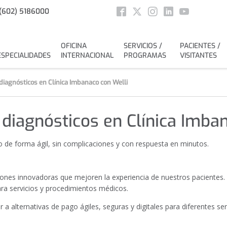
Social
(602) 5186000
Facebook
Twitter
Instagram
Linkedin
Youtube
OFICINA
SERVICIOS /
PACIENTES /
ESPECIALIDADES
INTERNACIONAL
PROGRAMAS
VISITANTES
 diagnósticos en Clínica Imbanaco con Welli
s diagnósticos en Clínica Imba
co de forma ágil, sin complicaciones y con respuesta en minutos.
ones innovadoras que mejoren la experiencia de nuestros pacientes. 
ara servicios y procedimientos médicos.
 a alternativas de pago ágiles, seguras y digitales para diferentes ser