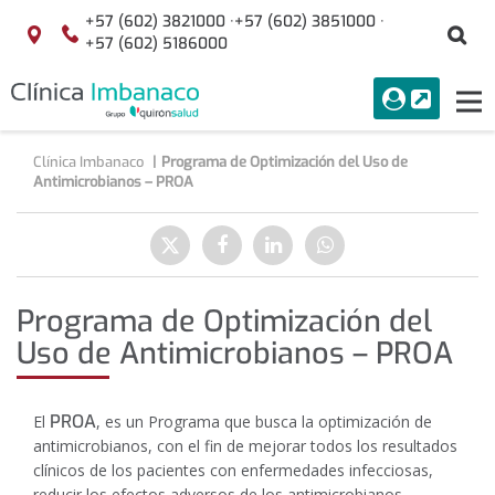
Saltar al contenido
+57 (602) 3821000 ·
+57 (602) 3851000 ·
Bu
Localización
+57 (602) 5186000
menuAcceso
PORTAL
Tog
Buscar
nav
Clínica Imbanaco
Programa de Optimización del Uso de
Antimicrobianos – PROA
Compartir
Enviar
Compartir
Compartir
Compartir
a
en
en
en
Twitter
Facebook
Linkedin
WhatsApp
Programa de Optimización del
Uso de Antimicrobianos – PROA
PROA
El
, es un Programa que busca la optimización de
antimicrobianos, con el fin de mejorar todos los resultados
clínicos de los pacientes con enfermedades infecciosas,
reducir los efectos adversos de los antimicrobianos,