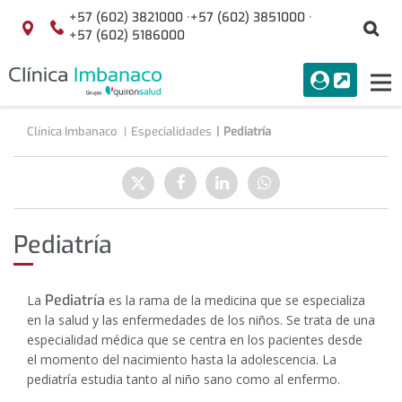
Saltar al contenido
+57 (602) 3821000 ·
+57 (602) 3851000 ·
Bu
Localización
+57 (602) 5186000
menuAcceso
PORTAL
Tog
Buscar
nav
Clínica Imbanaco
Especialidades
Pediatría
Compartir
Enviar
Compartir
Compartir
Compartir
a
en
en
en
Twitter
Facebook
Linkedin
WhatsApp
Pediatría
Pediatría
La
es la rama de la medicina que se especializa
en la salud y las enfermedades de los niños. Se trata de una
especialidad médica que se centra en los pacientes desde
el momento del nacimiento hasta la adolescencia. La
pediatría estudia tanto al niño sano como al enfermo.