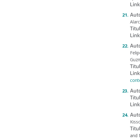
Link
Auto
Alar
Títu
Link
Auto
Felip
Guzm
Títu
Link
conte
Auto
Títu
Link
Auto
Kiss
Títu
and 