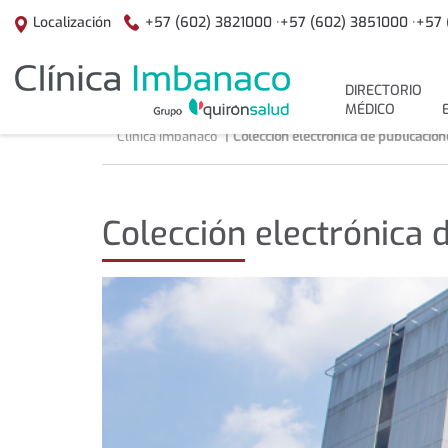
Saltar al contenido
+57 (602) 3821000 ·
+57 (602) 3851000 ·
+57 
Localización
menuPrincipal
DIRECTORIO
MÉDICO
Clínica Imbanaco
Colección electrónica de publicacion
Colección electrónica 