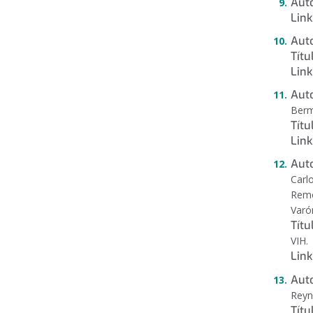
Auto
Link
Auto
Títu
Link
Auto
Berm
Títu
Link
Auto
Carl
Remo
Varó
Títu
VIH.
Link
Auto
Rey
Títu