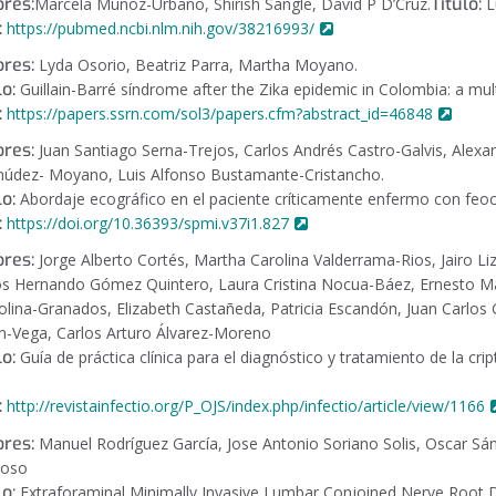
res:
Título:
Marcela Muñoz-Urbano, Shirish Sangle, David P D’Cruz.
Lu
:
https://pubmed.ncbi.nlm.nih.gov/38216993/
res:
Lyda Osorio, Beatriz Parra, Martha Moyano.
lo:
Guillain-Barré síndrome after the Zika epidemic in Colombia: a mul
:
https://papers.ssrn.com/sol3/papers.cfm?abstract_id=46848
res:
Juan Santiago Serna-Trejos, Carlos Andrés Castro-Galvis, Alexa
údez- Moyano, Luis Alfonso Bustamante-Cristancho.
lo:
Abordaje ecográfico en el paciente críticamente enfermo con fe
:
https://doi.org/10.36393/spmi.v37i1.827
res:
Jorge Alberto Cortés, Martha Carolina Valderrama-Rios, Jairo Li
os Hernando Gómez Quintero, Laura Cristina Nocua-Báez, Ernesto Mar
lina-Granados, Elizabeth Castañeda, Patricia Escandón, Juan Carlos
n-Vega, Carlos Arturo Álvarez-Moreno
lo:
Guía de práctica clínica para el diagnóstico y tratamiento de la cr
:
http://revistainfectio.org/P_OJS/index.php/infectio/article/view/1166
res:
Manuel Rodríguez García, Jose Antonio Soriano Solis, Oscar Sá
noso
lo:
Extraforaminal Minimally Invasive Lumbar Conjoined Nerve Root 