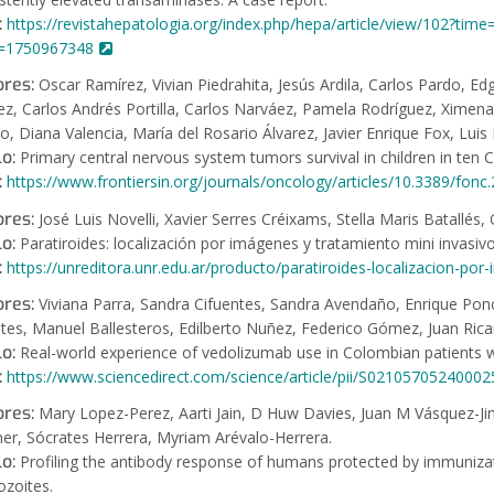
:
https://revistahepatologia.org/index.php/hepa/article/view/102?t
=1750967348
res:
Oscar Ramírez, Vivian Piedrahita, Jesús Ardila, Carlos Pardo, E
ez, Carlos Andrés Portilla, Carlos Narváez, Pamela Rodríguez, Ximena
co, Diana Valencia, María del Rosario Álvarez, Javier Enrique Fox, Luis
lo:
Primary central nervous system tumors survival in children in ten 
:
https://www.frontiersin.org/journals/oncology/articles/10.3389/fonc
res:
José Luis Novelli, Xavier Serres Créixams, Stella Maris Batallés
lo:
Paratiroides: localización por imágenes y tratamiento mini invasivo
:
https://unreditora.unr.edu.ar/producto/paratiroides-localizacion-po
res:
Viviana Parra, Sandra Cifuentes, Sandra Avendaño, Enrique Ponc
tes, Manuel Ballesteros, Edilberto Nuñez, Federico Gómez, Juan Ric
lo:
Real-world experience of vedolizumab use in Colombian patients
:
https://www.sciencedirect.com/science/article/pii/S0210570524000
res:
Mary Lopez-Perez, Aarti Jain, D Huw Davies, Juan M Vásquez-Jim
ner, Sócrates Herrera, Myriam Arévalo-Herrera.
lo:
Profiling the antibody response of humans protected by immuniza
ozoites.