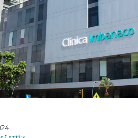
024
n Científica