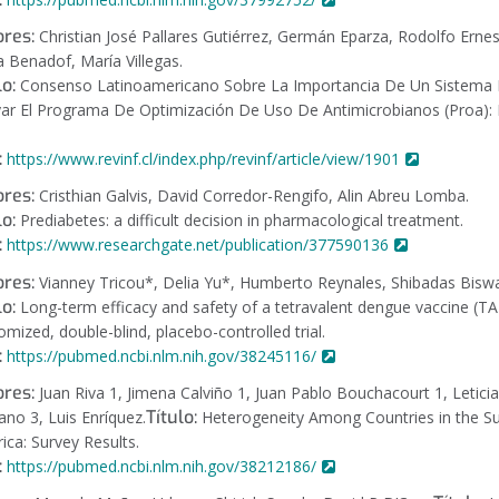
res:
Christian José Pallares Gutiérrez, Germán Eparza, Rodolfo Ernes
 Benadof, María Villegas.
lo:
Consenso Latinoamericano Sobre La Importancia De Un Sistema 
ar El Programa De Optimización De Uso De Antimicrobianos (Proa):
:
https://www.revinf.cl/index.php/revinf/article/view/1901
res:
Cristhian Galvis, David Corredor-Rengifo, Alin Abreu Lomba.
lo:
Prediabetes: a difficult decision in pharmacological treatment.
:
https://www.researchgate.net/publication/377590136
res:
Vianney Tricou*, Delia Yu*, Humberto Reynales, Shibadas Biswal
lo:
Long-term efficacy and safety of a tetravalent dengue vaccine (TAK
mized, double-blind, placebo-controlled trial.
:
https://pubmed.ncbi.nlm.nih.gov/38245116/
ores:
Juan Riva 1, Jimena Calviño 1, Juan Pablo Bouchacourt 1, Leticia 
Título:
ano 3, Luis Enríquez.
Heterogeneity Among Countries in the Sub
ica: Survey Results.
:
https://pubmed.ncbi.nlm.nih.gov/38212186/