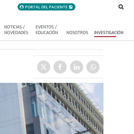
menuAcceso
Bus
Buscar
PORTAL DEL PACIENTE
NOTICIAS /
EVENTOS /
NOVEDADES
EDUCACIÓN
NOSOTROS
INVESTIGACIÓN
Compartir
Enviar
Compartir
Compartir
Compartir
a
en
en
en
Twitter
Facebook
Linkedin
WhatsApp