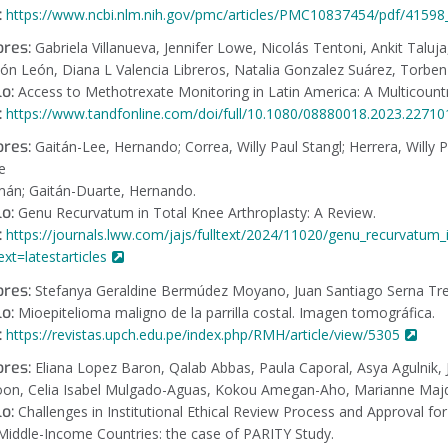
:
https://www.ncbi.nlm.nih.gov/pmc/articles/PMC10837454/pdf/41598_
res:
Gabriela Villanueva, Jennifer Lowe, Nicolás Tentoni, Ankit Taluja
cón León, Diana L Valencia Libreros, Natalia Gonzalez Suárez, Torben
lo:
Access to Methotrexate Monitoring in Latin America: A Multicountr
:
https://www.tandfonline.com/doi/full/10.1080/08880018.2023.22710
res:
Gaitán-Lee, Hernando; Correa, Willy Paul Stangl; Herrera, Willy Pa
e
án; Gaitán-Duarte, Hernando.
lo:
Genu Recurvatum in Total Knee Arthroplasty: A Review.
:
https://journals.lww.com/jajs/fulltext/2024/11020/genu_recurvatum_i
xt=latestarticles
res:
Stefanya Geraldine Bermúdez Moyano, Juan Santiago Serna Tre
lo:
Mioepitelioma maligno de la parrilla costal. Imagen tomográfica.
:
https://revistas.upch.edu.pe/index.php/RMH/article/view/5305
res:
Eliana Lopez Baron, Qalab Abbas, Paula Caporal, Asya Agulnik, 
oon, Celia Isabel Mulgado-Aguas, Kokou Amegan-Aho, Marianne Maj
lo:
Challenges in Institutional Ethical Review Process and Approval for 
Middle-Income Countries: the case of PARITY Study.