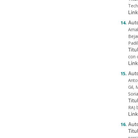
Tech
Link
Auto
Arna
Beja
Padi
Títu
con 
Link
Aut
Anto
Gil,
Sori
Títu
RA) 
Link
Aut
Títu
pers