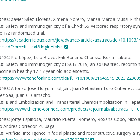
res:
Xavier Sáez-Llorens, Ximena Norero, Marisa Márcia Mussi-Pinhat
lo:
Safety and immunogenicity of a ChAd155-vectored respiratory syncy
e 1/2 randomized trial.
:
https://academic.oup.com/jid/advance-article-abstract/doi/10.1093/
rectedFrom=fulltext&login=false
res:
Pio López, Lulu Bravo, Erik Buntinx, Charissa Borja-Tabora.
lo:
Safety and immunogenicity of SCB-2019, an adjuvanted, recombina
accine in healthy 12-17 year-old adolescents.
:
https://www.tandfonline.com/doi/full/10.1080/21645515.2023.22063
ores:
Alfonso Jose Holguín Holguín, Juan Sebastián Toro Gutierrez, 
rez Saa, Juan C. Camacho.
lo:
Bland Embolization and Transarterial Chemoembolization in Hepa
:
https://www.thieme-connect.com/products/ejournals/abstract/10.1
ores:
Jorge Espinosa, Mauricio Puerta -Romero, Roxana Cobo, Nicolas
o Andres Corredor-Zuluaga.
lo:
Artificial Intelligence in facial plastic and reconstructive surgery a 
:
https://pubmed.ncbi.nlm.nih.gov/37992752/