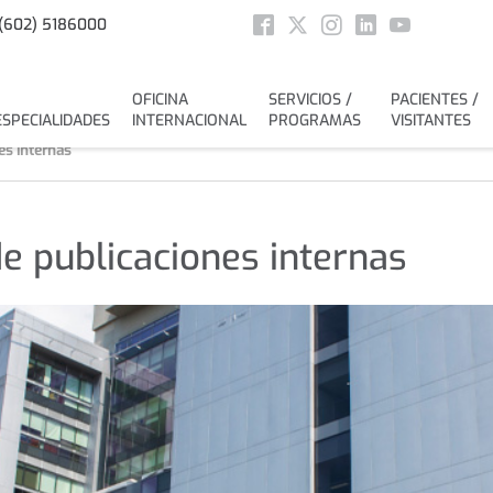
Social
(602) 5186000
Facebook
Twitter
Instagram
Linkedin
Youtube
OFICINA
SERVICIOS /
PACIENTES /
ESPECIALIDADES
INTERNACIONAL
PROGRAMAS
VISITANTES
es internas
de publicaciones internas