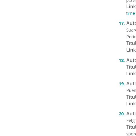
Link
time
Auto
Suar
Peri
Títu
Link
Auto
Títu
Link
Auto
Puen
Títu
Link
Auto
Felg
Títu
spor