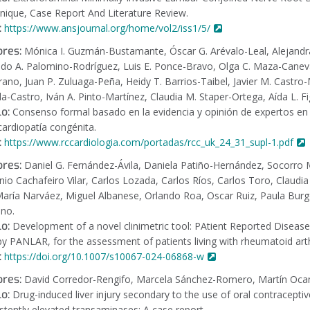
nique, Case Report And Literature Review.
:
https://www.ansjournal.org/home/vol2/iss1/5/
res:
Mónica I. Guzmán-Bustamante, Óscar G. Arévalo-Leal, Alejandra J. 
ldo A. Palomino-Rodríguez, Luis E. Ponce-Bravo, Olga C. Maza-Canev
rano, Juan P. Zuluaga-Peña, Heidy T. Barrios-Taibel, Javier M. Castro
lla-Castro, Iván A. Pinto-Martínez, Claudia M. Staper-Ortega, Aída L. 
lo:
Consenso formal basado en la evidencia y opinión de expertos en 
cardiopatía congénita.
:
https://www.rccardiologia.com/portadas/rcc_uk_24_31_supl-1.pdf
ores:
Daniel G. Fernández-Ávila, Daniela Patiño-Hernández, Socorro
nio Cachafeiro Vilar, Carlos Lozada, Carlos Ríos, Carlos Toro, Claudi
 María Narváez, Miguel Albanese, Orlando Roa, Oscar Ruiz, Paula Burgo
ano.
lo:
Development of a novel clinimetric tool: PAtient Reported Disease 
by PANLAR, for the assessment of patients living with rheumatoid arthr
:
https://doi.org/10.1007/s10067-024-06868-w
ores:
David Corredor-Rengifo, Marcela Sánchez-Romero, Martín O
lo:
Drug-induced liver injury secondary to the use of oral contraceptiv
istently elevated transaminases: A case report.