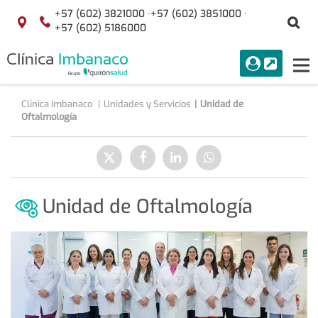
Saltar al contenido
+57 (602) 3821000 ·
+57 (602) 3851000 ·
Bu
Localización
+57 (602) 5186000
menuAcceso
PORTAL
Tog
Buscar
nav
Clínica Imbanaco
Unidades y Servicios
Unidad de
Oftalmología
Compartir
Enviar
Compartir
Compartir
Compartir
a
en
en
en
Twitter
Facebook
Linkedin
WhatsApp
Unidad de Oftalmología