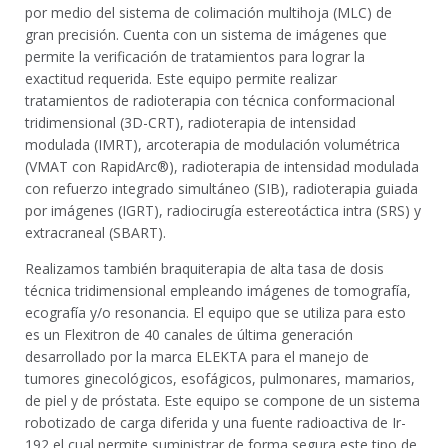
por medio del sistema de colimación multihoja (MLC) de
gran precisión. Cuenta con un sistema de imágenes que
permite la verificación de tratamientos para lograr la
exactitud requerida. Este equipo permite realizar
tratamientos de radioterapia con técnica conformacional
tridimensional (3D-CRT), radioterapia de intensidad
modulada (IMRT), arcoterapia de modulación volumétrica
(VMAT con RapidArc®), radioterapia de intensidad modulada
con refuerzo integrado simultáneo (SIB), radioterapia guiada
por imágenes (IGRT), radiocirugía estereotáctica intra (SRS) y
extracraneal (SBART).
Realizamos también braquiterapia de alta tasa de dosis
técnica tridimensional empleando imágenes de tomografía,
ecografía y/o resonancia. El equipo que se utiliza para esto
es un
Flexitron de 40 canales
de última generación
desarrollado por la marca ELEKTA para el manejo de
tumores ginecológicos, esofágicos, pulmonares, mamarios,
de piel y de próstata. Este equipo se compone de un sistema
robotizado de carga diferida y una fuente radioactiva de Ir-
192 el cual permite suministrar de forma segura este tipo de