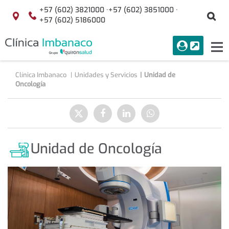
Saltar al contenido
+57 (602) 3821000 ·
+57 (602) 3851000 ·
Bu
Localización
+57 (602) 5186000
menuAcceso
PORTAL
Tog
Buscar
nav
Clínica Imbanaco
Unidades y Servicios
Unidad de
Oncología
Compartir
Enviar
Compartir
Compartir
Compartir
a
en
en
en
Twitter
Facebook
Linkedin
WhatsApp
Unidad de Oncología