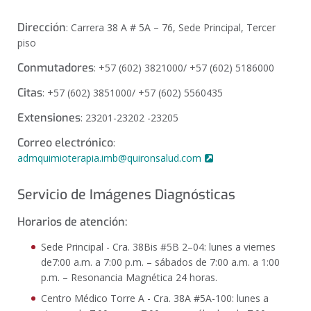
Dirección
:
Carrera 38 A # 5A – 76, Sede Principal, Tercer
piso
Conmutadores
:
+57 (602) 3821000/ +57 (602) 5186000
Citas
:
+57 (602) 3851000/ +57 (602) 5560435
Extensiones
:
23201-23202 -23205
Correo electrónico
:
admquimioterapia.imb@quironsalud.com
Servicio de Imágenes Diagnósticas
Horarios de atención:
Sede Principal - Cra. 38Bis #5B 2–04: lunes a viernes
de7:00 a.m. a 7:00 p.m. – sábados de 7:00 a.m. a 1:00
p.m. – Resonancia Magnética 24 horas.
Centro Médico Torre A - Cra. 38A #5A-100: lunes a