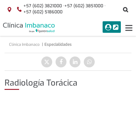
Saltar al contenido
+57 (602) 3821000 ·
+57 (602) 3851000 ·
Bu
Localización
+57 (602) 5186000
menuAcceso
PORTAL
Tog
Buscar
nav
Clínica Imbanaco
Especialidades
Compartir
Enviar
Compartir
Compartir
Compartir
a
en
en
en
Twitter
Facebook
Linkedin
WhatsApp
Radiología Torácica