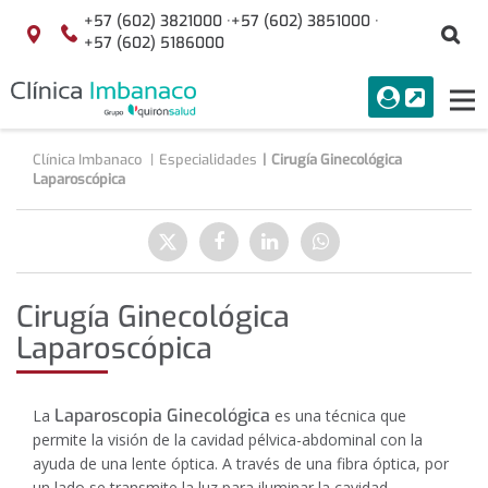
Saltar al contenido
+57 (602) 3821000 ·
+57 (602) 3851000 ·
Bu
Localización
+57 (602) 5186000
menuAcceso
PORTAL
Tog
Buscar
nav
Clínica Imbanaco
Especialidades
Cirugía Ginecológica
Laparoscópica
Compartir
Enviar
Compartir
Compartir
Compartir
a
en
en
en
Twitter
Facebook
Linkedin
WhatsApp
Cirugía Ginecológica
Laparoscópica
Laparoscopia Ginecológica
La
es una técnica que
permite la visión de la cavidad pélvica-abdominal con la
ayuda de una lente óptica. A través de una fibra óptica, por
un lado se transmite la luz para iluminar la cavidad,