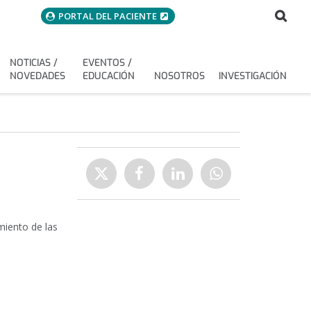
menuAcceso
Bus
Buscar
PORTAL DEL PACIENTE
NOTICIAS /
EVENTOS /
NOVEDADES
EDUCACIÓN
NOSOTROS
INVESTIGACIÓN
Compartir
Enviar
Compartir
Compartir
Compartir
a
en
en
en
Twitter
Facebook
Linkedin
WhatsApp
miento de las