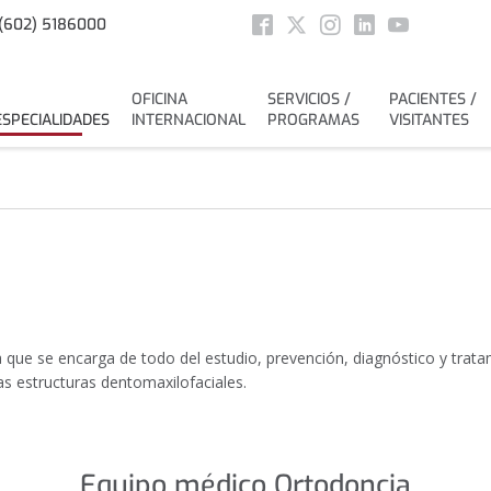
Social
(602) 5186000
Facebook
Twitter
Instagram
Linkedin
Youtube
OFICINA
SERVICIOS /
PACIENTES /
ESPECIALIDADES
INTERNACIONAL
PROGRAMAS
VISITANTES
 que se encarga de todo del estudio, prevención, diagnóstico y trata
as estructuras dentomaxilofaciales.
Equipo médico Ortodoncia