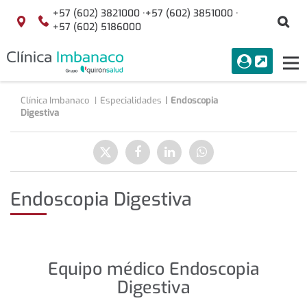
Saltar al contenido
+57 (602) 3821000 ·
+57 (602) 3851000 ·
Bu
Localización
+57 (602) 5186000
menuAcceso
PORTAL
Tog
Buscar
nav
Clínica Imbanaco
Especialidades
Endoscopia
Digestiva
Compartir
Enviar
Compartir
Compartir
Compartir
a
en
en
en
Twitter
Facebook
Linkedin
WhatsApp
Endoscopia Digestiva
Equipo médico Endoscopia
Digestiva