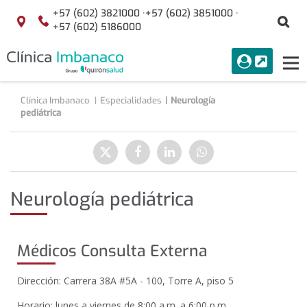
Saltar al contenido
+57 (602) 3821000 ·
+57 (602) 3851000 ·
Bu
Localización
+57 (602) 5186000
menuAcceso
PORTAL
Tog
Buscar
nav
Clínica Imbanaco
Especialidades
Neurología
pediátrica
Compartir
Enviar
Compartir
Compartir
Compartir
a
en
en
en
Twitter
Facebook
Linkedin
WhatsApp
Neurología pediátrica
Médicos Consulta Externa
Dirección: Carrera 38A #5A - 100, Torre A, piso 5
Horario: lunes a viernes de 8:00 a.m. a 6:00 p.m.