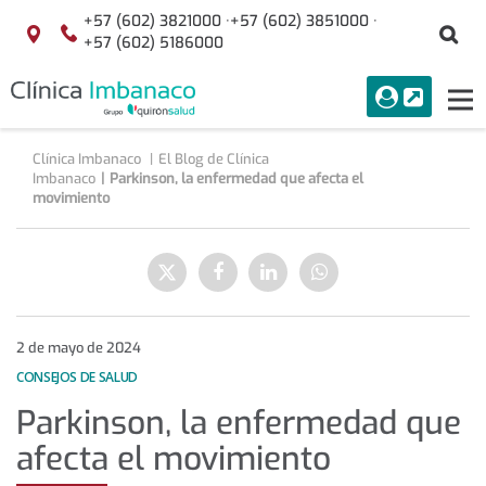
+57 (602) 3821000 ·
+57 (602) 3851000 ·
Bu
Localización
+57 (602) 5186000
menuAcceso
PORTAL
Tog
Buscar
nav
Clínica Imbanaco
El Blog de Clínica
Imbanaco
Parkinson, la enfermedad que afecta el
movimiento
Parkinson,
la
Enviar
Compartir
Compartir
Compartir
enfermedad
a
en
en
en
que
Twitter
Facebook
Linkedin
WhatsApp
afecta
el
2 de mayo de 2024
movimiento
CONSEJOS DE SALUD
Parkinson, la enfermedad que
afecta el movimiento