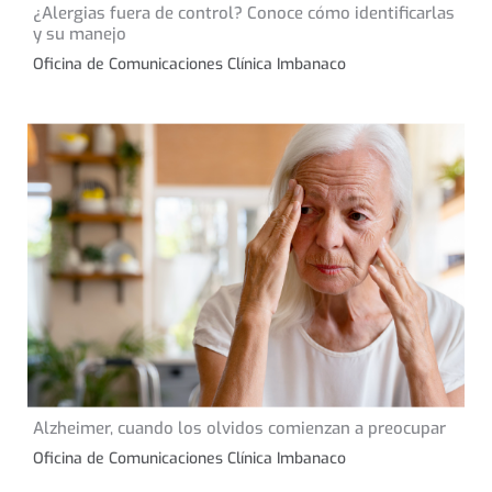
13 de noviembre de 2024
¿Alergias fuera de control? Conoce cómo identificarlas
CONSEJOS DE SALUD
y su manejo
Oficina de Comunicaciones Clínica Imbanaco
20 de septiembre de
Alzheimer, cuando los olvidos comienzan a preocupar
CONSEJOS DE SALUD
2023
Oficina de Comunicaciones Clínica Imbanaco