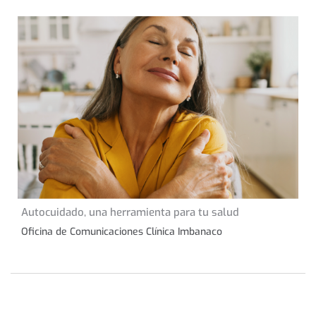
31 de agosto de 2023
Autocuidado, una herramienta para tu salud
CONSEJOS DE SALUD
Oficina de Comunicaciones Clínica Imbanaco