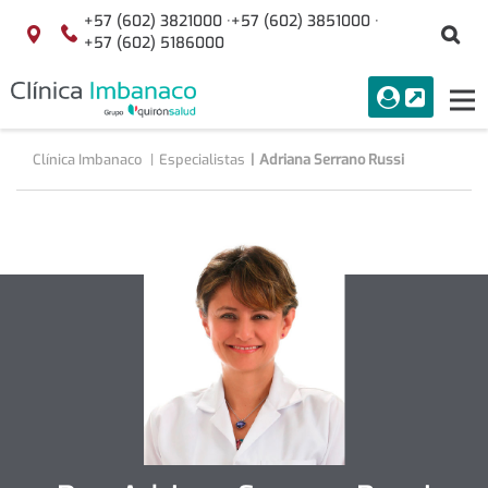
Saltar al contenido
+57 (602) 3821000 ·
+57 (602) 3851000 ·
Bu
Localización
+57 (602) 5186000
menuAcceso
PORTAL
Tog
Buscar
nav
Clínica Imbanaco
Especialistas
Adriana Serrano Russi