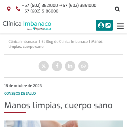
+57 (602) 3821000 ·
+57 (602) 3851000 ·
Bu
Localización
+57 (602) 5186000
menuAcceso
PORTAL
Tog
Buscar
nav
Clínica Imbanaco
El Blog de Clínica Imbanaco
Manos
limpias, cuerpo sano
Manos
limpias,
Enviar
Compartir
Compartir
Compartir
cuerpo
a
en
en
en
sano
Twitter
Facebook
Linkedin
WhatsApp
18 de octubre de 2023
CONSEJOS DE SALUD
Manos limpias, cuerpo sano