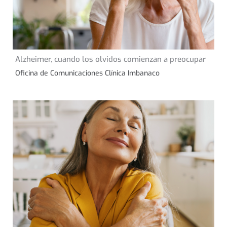
20 de septiembre de
Alzheimer, cuando los olvidos comienzan a preocupar
CONSEJOS DE SALUD
2023
Oficina de Comunicaciones Clínica Imbanaco