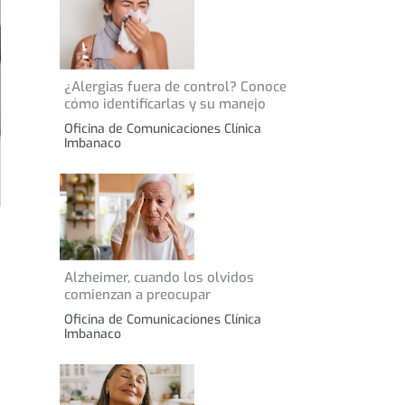
13 de noviembre de 2024
¿Alergias fuera de control? Conoce
CONSEJOS DE SALUD
cómo identificarlas y su manejo
Oficina de Comunicaciones Clínica
Imbanaco
20 de septiembre de
Alzheimer, cuando los olvidos
CONSEJOS DE SALUD
2023
comienzan a preocupar
Oficina de Comunicaciones Clínica
Imbanaco