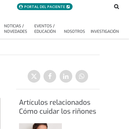
menuAcceso
Bus
Buscar
PORTAL DEL PACIENTE
NOTICIAS /
EVENTOS /
NOVEDADES
EDUCACIÓN
NOSOTROS
INVESTIGACIÓN
D
Enviar
Compartir
Compartir
Compartir
a
en
en
en
Twitter
Facebook
Linkedin
WhatsApp
Artículos relacionados
Cómo cuidar los riñones