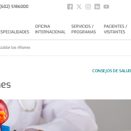
Social
(602) 5186000
Facebook
Twitter
Instagram
Linkedin
Youtube
OFICINA
SERVICIOS /
PACIENTES /
ESPECIALIDADES
INTERNACIONAL
PROGRAMAS
VISITANTES
uidar los riñones
CONSEJOS DE SALU
nes