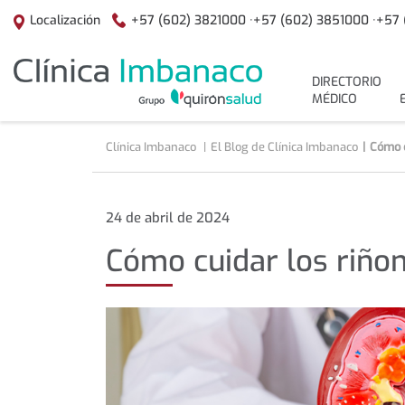
+57 (602) 3821000 ·
+57 (602) 3851000 ·
+57 
Localización
menuPrincipal
DIRECTORIO
MÉDICO
Clínica Imbanaco
El Blog de Clínica Imbanaco
Cómo c
Cómo
24 de abril de 2024
cuidar
Cómo cuidar los riño
los
riñones