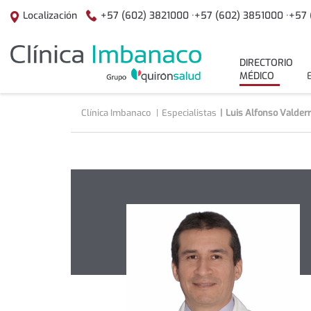
Saltar al contenido
+57 (602) 3821000 ·
+57 (602) 3851000 ·
+57 
Localización
menuPrincipal
DIRECTORIO
MÉDICO
Clínica Imbanaco
Especialistas
Luis Alfonso Valde