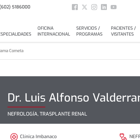
Social
(602) 5186000
Facebook
Twitter
Instagram
Linkedin
Youtube
OFICINA
SERVICIOS /
PACIENTES /
ESPECIALIDADES
INTERNACIONAL
PROGRAMAS
VISITANTES
rrama Cometa
Dr.
Luis Alfonso
Valderr
NEFROLOGÍA, TRASPLANTE RENAL
Clínica Imbanaco
NEF