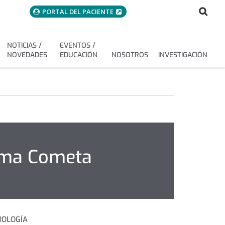
menuAcceso
Bus
Buscar
PORTAL DEL PACIENTE
NOTICIAS /
EVENTOS /
NOVEDADES
EDUCACIÓN
NOSOTROS
INVESTIGACIÓN
ama Cometa
ROLOGÍA