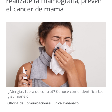
realízate la mamografía, prevén
el cáncer de mama
13 de noviembre de 2024
¿Alergias fuera de control? Conoce cómo identificarlas
CONSEJOS DE SALUD
y su manejo
Oficina de Comunicaciones Clínica Imbanaco