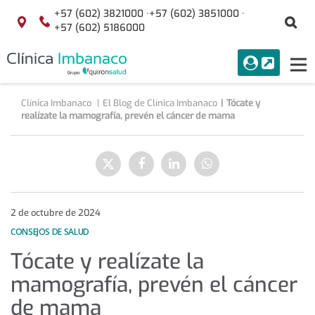
+57 (602) 3821000 ·
+57 (602) 3851000 ·
Bu
Localización
+57 (602) 5186000
menuAcceso
PORTAL
Tog
Buscar
nav
Clínica Imbanaco
El Blog de Clínica Imbanaco
Tócate y
realízate la mamografía, prevén el cáncer de mama
Tócate
y
Enviar
Compartir
Compartir
Compartir
realízate
a
en
en
en
la
Twitter
Facebook
Linkedin
WhatsApp
mamografía,
prevén
2 de octubre de 2024
el
CONSEJOS DE SALUD
cáncer
Tócate y realízate la
de
mama
mamografía, prevén el cáncer
de mama