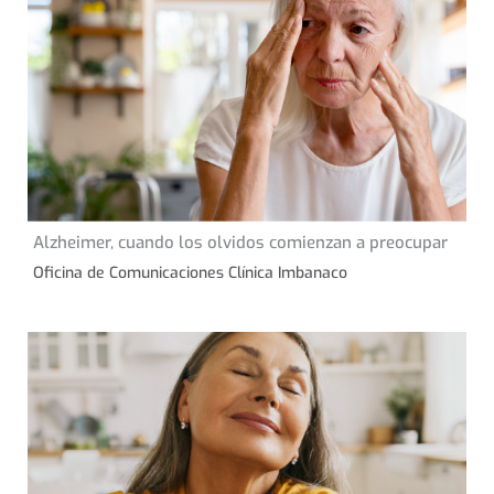
20 de septiembre de
Alzheimer, cuando los olvidos comienzan a preocupar
CONSEJOS DE SALUD
2023
Oficina de Comunicaciones Clínica Imbanaco