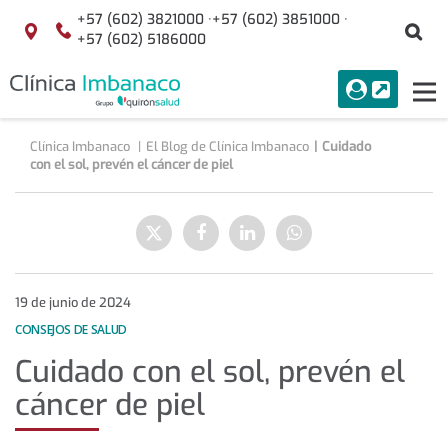
+57 (602) 3821000 ·
+57 (602) 3851000 ·
Bu
Localización
+57 (602) 5186000
menuAcceso
PORTAL
Tog
Buscar
nav
Clínica Imbanaco
El Blog de Clínica Imbanaco
Cuidado
con el sol, prevén el cáncer de piel
Cuidado
con
Enviar
Compartir
Compartir
Compartir
el
a
en
en
en
sol,
Twitter
Facebook
Linkedin
WhatsApp
prevén
el
19 de junio de 2024
cáncer
CONSEJOS DE SALUD
de
Cuidado con el sol, prevén el
piel
cáncer de piel