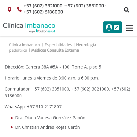
Saltar al contenido
+57 (602) 3821000 ·
+57 (602) 3851000 ·
Bu
Localización
+57 (602) 5186000
menuAcceso
PORTAL
Tog
Buscar
nav
Clínica Imbanaco
Especialidades
Neurología
pediátrica
Médicos Consulta Externa
Dirección: Carrera 38A #5A - 100, Torre A, piso 5
Horario: lunes a viernes de 8:00 a.m. a 6:00 p.m.
Conmutador: +57 (602) 3851000, +57 (602) 3821000, +57 (602)
5186000
WhatsApp: +57 310 2171807
Dra. Diana Vanesa González Pabón
Dr. Christian Andrés Rojas Cerón