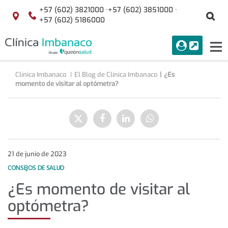
+57 (602) 3821000 ·
+57 (602) 3851000 ·
Bu
Localización
+57 (602) 5186000
menuAcceso
PORTAL
Tog
Buscar
nav
Clínica Imbanaco
El Blog de Clínica Imbanaco
¿Es
momento de visitar al optómetra?
¿Es
momento
Enviar
Compartir
Compartir
Compartir
de
a
en
en
en
visitar
Twitter
Facebook
Linkedin
WhatsApp
al
optómetra?
21 de junio de 2023
CONSEJOS DE SALUD
¿Es momento de visitar al
optómetra?