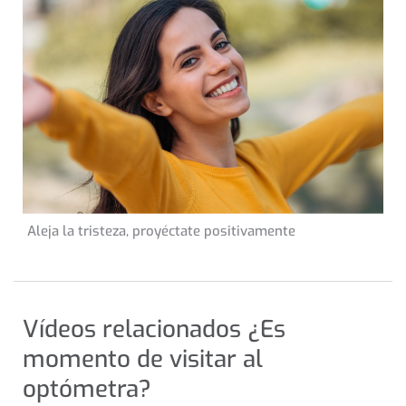
24 de enero de 2023
Aleja la tristeza, proyéctate positivamente
CONSEJOS DE SALUD
INFORMACIÓN GENERAL
Vídeos relacionados ¿Es
momento de visitar al
optómetra?