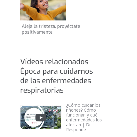
o
24 de enero de 2023
Aleja la tristeza, proyéctate
CONSEJOS DE SALUD
positivamente
INFORMACIÓN GENERAL
Vídeos relacionados
Época para cuidarnos
de las enfermedades
respiratorias
¿Cómo cuidar los
riñones? Cómo
funcionan y qué
enfermedades los
afectan | Dr
Responde