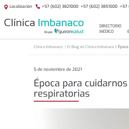
+57 (602) 3821000 ·
+57 (602) 3851000 ·
+57 
Localización
menuPrincipal
DIRECTORIO
MÉDICO
Clínica Imbanaco
El Blog de Clínica Imbanaco
Época 
Época
5 de noviembre de 2021
para
Época para cuidarnos
cuidarnos
de
respiratorias
las
enfermedades
respiratorias