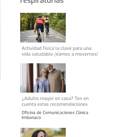
respiratorias
11 de abril de 2021
Actividad física la clave para una
CONSEJOS DE SALUD
vida saludable ¡Vamos a movernos!
11 de septiembre de 2024
¿Adulto mayor en casa? Ten en
CONSEJOS DE SALUD
cuenta estas recomendaciones
Oficina de Comunicaciones Clínica
Imbanaco