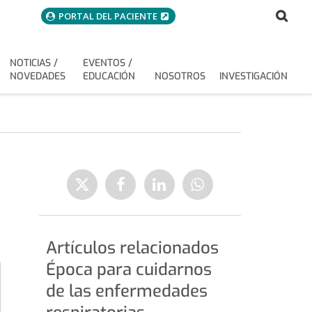
menuAcceso
Bus
Buscar
PORTAL DEL PACIENTE
NOTICIAS /
EVENTOS /
NOVEDADES
EDUCACIÓN
NOSOTROS
INVESTIGACIÓN
D
Enviar
Compartir
Compartir
Compartir
a
en
en
en
Twitter
Facebook
Linkedin
WhatsApp
Artículos relacionados
Época para cuidarnos
de las enfermedades