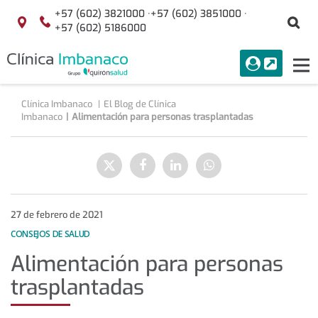
+57 (602) 3821000 ·
+57 (602) 3851000 ·
Bu
Localización
+57 (602) 5186000
menuAcceso
PORTAL
Tog
Buscar
nav
Clínica Imbanaco
El Blog de Clínica
Imbanaco
Alimentación para personas trasplantadas
Alimentación
para
Enviar
Compartir
Compartir
Compartir
personas
a
en
en
en
trasplantadas
Twitter
Facebook
Linkedin
WhatsApp
27 de febrero de 2021
CONSEJOS DE SALUD
Alimentación para personas
trasplantadas