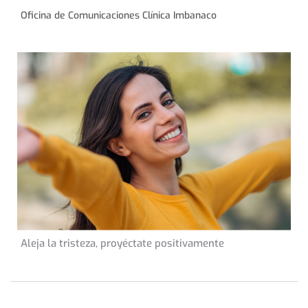
Oficina de Comunicaciones Clínica Imbanaco
24 de enero de 2023
Aleja la tristeza, proyéctate positivamente
CONSEJOS DE SALUD
INFORMACIÓN GENERAL