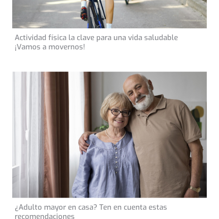
11 de abril de 2021
Actividad física la clave para una vida saludable
CONSEJOS DE SALUD
¡Vamos a movernos!
11 de septiembre de 2024
¿Adulto mayor en casa? Ten en cuenta estas
CONSEJOS DE SALUD
recomendaciones