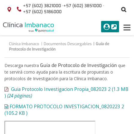
Saltar al contenido
+57 (602) 3821000 ·
+57 (602) 3851000 ·
Bu
Localización
+57 (602) 5186000
menuAcceso
PORTAL
Tog
Buscar
nav
Clínica Imbanaco
Documentos Descargables
Guía de
Protocolo de Investigación
Guía de Protocolo de Investigación
Descarga nuestra
que
te servirá como ayuda para la escritura de propuestas o
protocolos de Investigación para la
Clínica Imbanaco
.
Guia Protocolo Investigacion Propia_082023 2
(1.3
MB
)
(24 páginas)
FORMATO PROTOCOLO INVESTIGACION_0820223 2
(105.2
KB
)