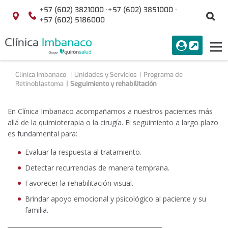
Saltar al contenido
+57 (602) 3821000 ·
+57 (602) 3851000 ·
Bu
Localización
+57 (602) 5186000
menuAcceso
PORTAL
Tog
Buscar
nav
Clínica Imbanaco
Unidades y Servicios
Programa de
Retinoblastoma
Seguimiento y rehabilitación
En Clínica Imbanaco acompañamos a nuestros pacientes más
allá de la quimioterapia o la cirugía. El seguimiento a largo plazo
es fundamental para:
Evaluar la respuesta al tratamiento.
Detectar recurrencias de manera temprana.
Favorecer la rehabilitación visual.
Brindar apoyo emocional y psicológico al paciente y su
familia.