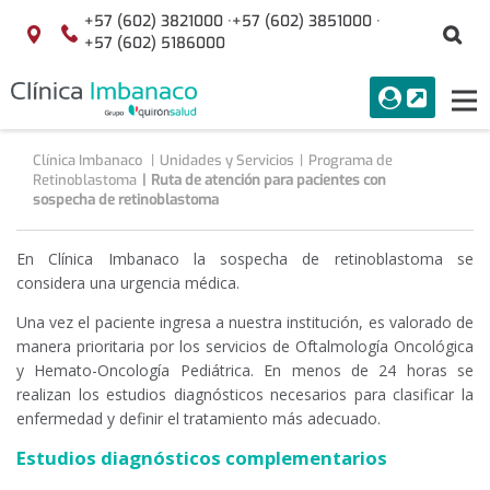
Saltar al contenido
+57 (602) 3821000 ·
+57 (602) 3851000 ·
Bu
Localización
+57 (602) 5186000
menuAcceso
PORTAL
Tog
Buscar
nav
Clínica Imbanaco
Unidades y Servicios
Programa de
Retinoblastoma
Ruta de atención para pacientes con
sospecha de retinoblastoma
En Clínica Imbanaco la sospecha de retinoblastoma se
considera una urgencia médica.
Una vez el paciente ingresa a nuestra institución, es valorado de
manera prioritaria por los servicios de Oftalmología Oncológica
y Hemato-Oncología Pediátrica. En menos de 24 horas se
realizan los estudios diagnósticos necesarios para clasificar la
enfermedad y definir el tratamiento más adecuado.
Estudios diagnósticos complementarios