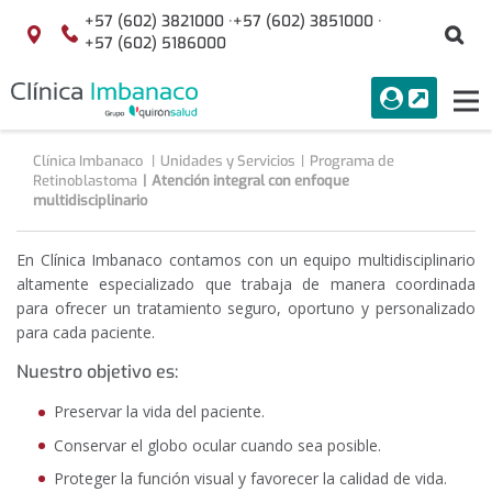
Saltar al contenido
+57 (602) 3821000 ·
+57 (602) 3851000 ·
Bu
Localización
+57 (602) 5186000
menuAcceso
PORTAL
Tog
Buscar
nav
Clínica Imbanaco
Unidades y Servicios
Programa de
Retinoblastoma
Atención integral con enfoque
multidisciplinario
En Clínica Imbanaco contamos con un equipo multidisciplinario
altamente especializado que trabaja de manera coordinada
para ofrecer un tratamiento seguro, oportuno y personalizado
para cada paciente.
Nuestro objetivo es:
Preservar la vida del paciente.
Conservar el globo ocular cuando sea posible.
Proteger la función visual y favorecer la calidad de vida.