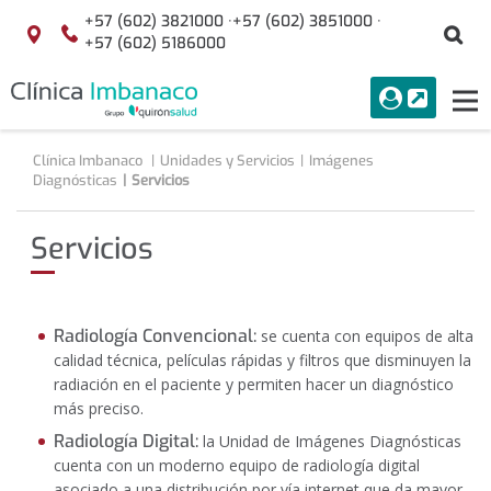
Saltar al contenido
+57 (602) 3821000 ·
+57 (602) 3851000 ·
Bu
Localización
+57 (602) 5186000
menuAcceso
PORTAL
Tog
Buscar
nav
Clínica Imbanaco
Unidades y Servicios
Imágenes
Diagnósticas
Servicios
Servicios
Radiología Convencional:
se cuenta con equipos de alta
calidad técnica, películas rápidas y filtros que disminuyen la
radiación en el paciente y permiten hacer un diagnóstico
más preciso.
Radiología Digital:
la Unidad de Imágenes Diagnósticas
cuenta con un moderno equipo de radiología digital
asociado a una distribución por vía internet que da mayor