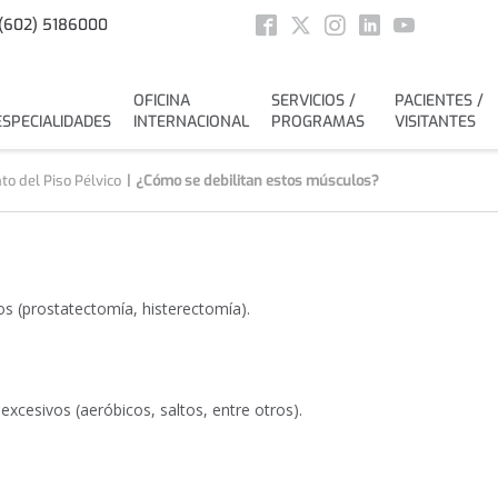
Social
(602) 5186000
Facebook
Twitter
Instagram
Linkedin
Youtube
OFICINA
SERVICIOS /
PACIENTES /
ESPECIALIDADES
INTERNACIONAL
PROGRAMAS
VISITANTES
to del Piso Pélvico
¿Cómo se debilitan estos músculos?
os (prostatectomía, histerectomía).
 excesivos (aeróbicos, saltos, entre otros).