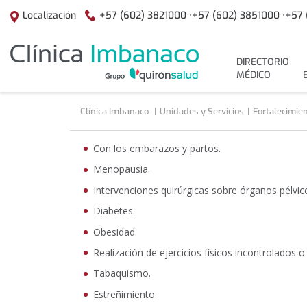
Saltar al contenido
+57 (602) 3821000 ·
+57 (602) 3851000 ·
+57 
Localización
menuPrincipal
DIRECTORIO
MÉDICO
Clínica Imbanaco
Unidades y Servicios
Fortalecimien
Con los embarazos y partos.
Menopausia.
Intervenciones quirúrgicas sobre órganos pélvic
Diabetes.
Obesidad.
Realización de ejercicios físicos incontrolados o
Tabaquismo.
Estreñimiento.