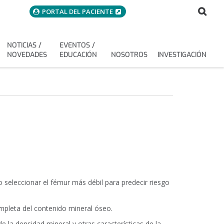
menuAcceso
Bus
Buscar
PORTAL DEL PACIENTE
NOTICIAS /
EVENTOS /
NOVEDADES
EDUCACIÓN
NOSOTROS
INVESTIGACIÓN
 seleccionar el fémur más débil para predecir riesgo
mpleta del contenido mineral óseo.
 la densidad mineral y otras características de la