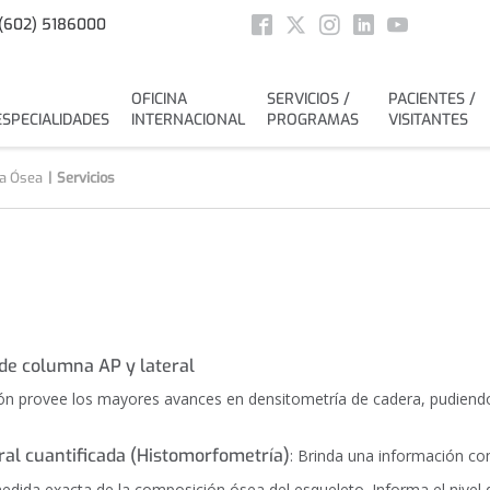
Social
(602) 5186000
Facebook
Twitter
Instagram
Linkedin
Youtube
OFICINA
SERVICIOS /
PACIENTES /
ESPECIALIDADES
INTERNACIONAL
PROGRAMAS
VISITANTES
a Ósea
Servicios
de columna AP y lateral
sión provee los mayores avances en densitometría de cadera, pudiendo
al cuantificada (Histomorfometría)
: Brinda una información co
edida exacta de la composición ósea del esqueleto. Informa el nivel de