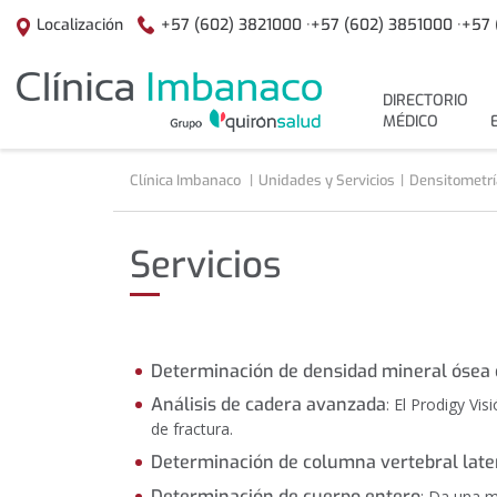
Saltar al contenido
+57 (602) 3821000 ·
+57 (602) 3851000 ·
+57 
Localización
menuPrincipal
DIRECTORIO
MÉDICO
Clínica Imbanaco
Unidades y Servicios
Densitometrí
Servicios
Determinación de densidad mineral ósea 
Análisis de cadera avanzada
: El Prodigy Vi
de fractura.
Determinación de columna vertebral later
Determinación de cuerpo entero
: Da una m