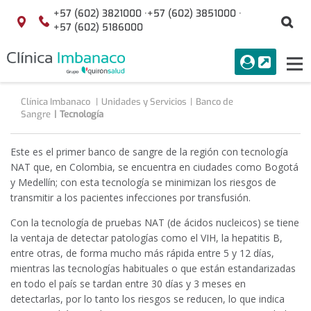
Saltar al contenido
+57 (602) 3821000 ·
+57 (602) 3851000 ·
Bu
Localización
+57 (602) 5186000
menuAcceso
PORTAL
Tog
Buscar
nav
Clínica Imbanaco
Unidades y Servicios
Banco de
Sangre
Tecnología
Este es el primer banco de sangre de la región con tecnología
NAT que, en Colombia, se encuentra en ciudades como Bogotá
y Medellín; con esta tecnología se minimizan los riesgos de
transmitir a los pacientes infecciones por transfusión.
Con la tecnología de pruebas NAT (de ácidos nucleicos) se tiene
la ventaja de detectar patologías como el VIH, la hepatitis B,
entre otras, de forma mucho más rápida entre 5 y 12 días,
mientras las tecnologías habituales o que están estandarizadas
en todo el país se tardan entre 30 días y 3 meses en
detectarlas, por lo tanto los riesgos se reducen, lo que indica