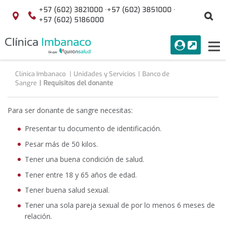
Saltar al contenido
+57 (602) 3821000 ·
+57 (602) 3851000 ·
Bu
Localización
+57 (602) 5186000
menuAcceso
PORTAL
Tog
Buscar
nav
Clínica Imbanaco
Unidades y Servicios
Banco de
Sangre
Requisitos del donante
Para ser donante de sangre necesitas:
Presentar tu documento de identificación.
Pesar más de 50 kilos.
Tener una buena condición de salud.
Tener entre 18 y 65 años de edad.
Tener buena salud sexual.
Tener una sola pareja sexual de por lo menos 6 meses de
relación.