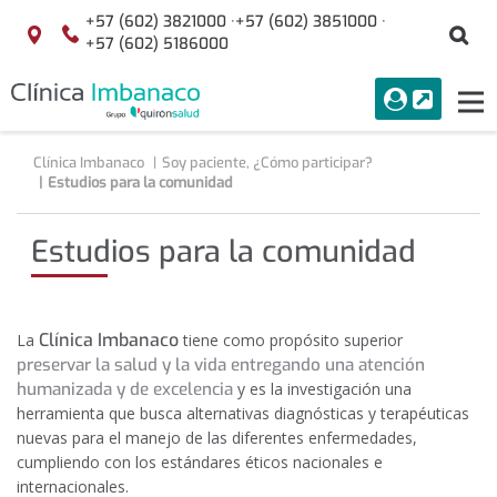
Saltar al contenido
+57 (602) 3821000 ·
+57 (602) 3851000 ·
Bu
Localización
+57 (602) 5186000
menuAcceso
PORTAL
Tog
Buscar
nav
Clínica Imbanaco
Soy paciente, ¿Cómo participar?
Estudios para la comunidad
Estudios para la comunidad
Clínica Imbanaco
La
tiene como propósito superior
preservar la salud y la vida entregando una atención
humanizada y de excelencia
y es la investigación una
herramienta que busca alternativas diagnósticas y terapéuticas
nuevas para el manejo de las diferentes enfermedades,
cumpliendo con los estándares éticos nacionales e
internacionales.