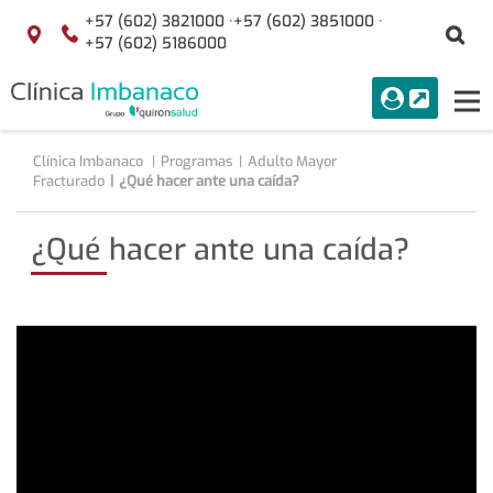
Saltar al contenido
+57 (602) 3821000 ·
+57 (602) 3851000 ·
Bu
Localización
+57 (602) 5186000
menuAcceso
PORTAL
Tog
Buscar
nav
Clínica Imbanaco
Programas
Adulto Mayor
Fracturado
¿Qué hacer ante una caída?
¿Qué hacer ante una caída?