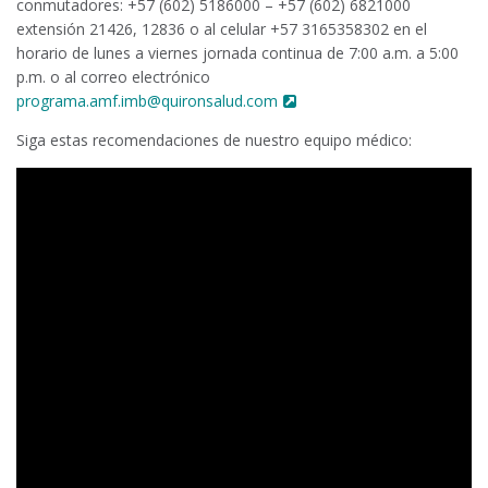
conmutadores: +57 (602) 5186000 – +57 (602) 6821000
extensión 21426, 12836 o al celular +57 3165358302 en el
horario de lunes a viernes jornada continua de 7:00 a.m. a 5:00
p.m. o al correo electrónico
programa.amf.imb@quironsalud.com
Siga estas recomendaciones de nuestro equipo médico: