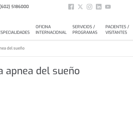
Social
(602) 5186000
Facebook
Twitter
Instagram
Linkedin
Youtube
OFICINA
SERVICIOS /
PACIENTES /
ESPECIALIDADES
INTERNACIONAL
PROGRAMAS
VISITANTES
pnea del sueño
la apnea del sueño