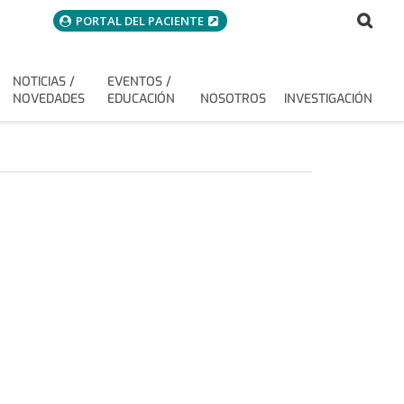
menuAcceso
Bus
Buscar
PORTAL DEL PACIENTE
NOTICIAS /
EVENTOS /
NOVEDADES
EDUCACIÓN
NOSOTROS
INVESTIGACIÓN