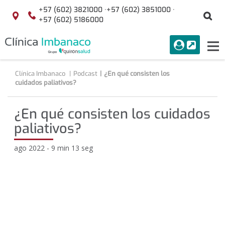
Saltar al contenido
+57 (602) 3821000 ·
+57 (602) 3851000 ·
Bu
Localización
+57 (602) 5186000
menuAcceso
PORTAL
Tog
Buscar
nav
Clínica Imbanaco
Podcast
¿En qué consisten los
cuidados paliativos?
¿En qué consisten los cuidados
paliativos?
ago 2022 - 9 min 13 seg