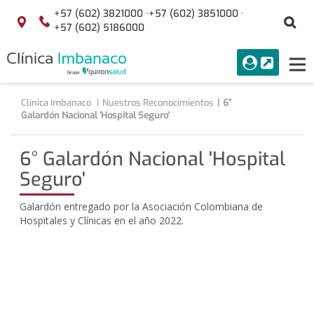
Saltar al contenido
+57 (602) 3821000 ·
+57 (602) 3851000 ·
Bu
Localización
+57 (602) 5186000
menuAcceso
PORTAL
Tog
Buscar
nav
Clínica Imbanaco
Nuestros Reconocimientos
6°
Galardón Nacional 'Hospital Seguro'
6° Galardón Nacional 'Hospital
Seguro'
Galardón entregado por la Asociación Colombiana de
Hospitales y Clínicas en el año 2022.