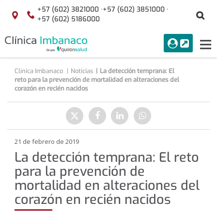
Saltar al contenido
+57 (602) 3821000 ·
+57 (602) 3851000 ·
Bu
Localización
+57 (602) 5186000
menuAcceso
PORTAL
Tog
Buscar
nav
Clínica Imbanaco
Noticias
La detección temprana: El
reto para la prevención de mortalidad en alteraciones del
corazón en recién nacidos
Compartir
Enviar
Compartir
Compartir
Compartir
a
en
en
en
Twitter
Facebook
Linkedin
WhatsApp
21 de febrero de 2019
La detección temprana: El reto
para la prevención de
mortalidad en alteraciones del
corazón en recién nacidos