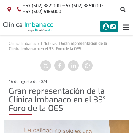
Saltar al contenido
+57 (602) 3821000 ·
+57 (602) 3851000 ·
Bu
Localización
+57 (602) 5186000
menuAcceso
PORTAL
Tog
Buscar
nav
Clínica Imbanaco
Noticias
Gran representación de la
Clínica Imbanaco en el 33° Foro de la OES
Compartir
Enviar
Compartir
Compartir
Compartir
a
en
en
en
Twitter
Facebook
Linkedin
WhatsApp
16 de agosto de 2024
Gran representación de la
Clínica Imbanaco en el 33°
Foro de la OES