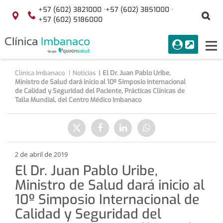
Saltar al contenido
+57 (602) 3821000 ·
+57 (602) 3851000 ·
Bu
Localización
+57 (602) 5186000
menuAcceso
PORTAL
Tog
Buscar
nav
Clínica Imbanaco
Noticias
El Dr. Juan Pablo Uribe,
Ministro de Salud dará inicio al 10º Simposio Internacional
de Calidad y Seguridad del Paciente, Prácticas Clínicas de
Talla Mundial, del Centro Médico Imbanaco
Compartir
Enviar
Compartir
Compartir
Compartir
a
en
en
en
Twitter
Facebook
Linkedin
WhatsApp
2 de abril de 2019
El Dr. Juan Pablo Uribe,
Ministro de Salud dará inicio al
10º Simposio Internacional de
Calidad y Seguridad del