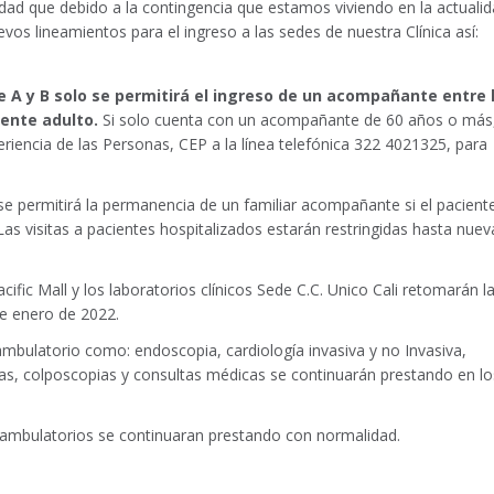
ad que debido a la contingencia que estamos viviendo en la actualid
vos lineamientos para el ingreso a las sedes de nuestra Clínica así:
e A y B solo se permitirá el ingreso de un acompañante entre 
iente adulto.
Si solo cuenta con un acompañante de 60 años o más
riencia de las Personas, CEP a la línea telefónica 322 4021325, para
n se permitirá la permanencia de un familiar acompañante si el pacient
 Las visitas a pacientes hospitalizados estarán restringidas hasta nuev
ific Mall y los laboratorios clínicos Sede C.C. Unico Cali retomarán l
de enero de 2022.
ambulatorio como: endoscopia, cardiología invasiva y no Invasiva,
ias, colposcopias y consultas médicas se continuarán prestando en lo
 ambulatorios se continuaran prestando con normalidad.