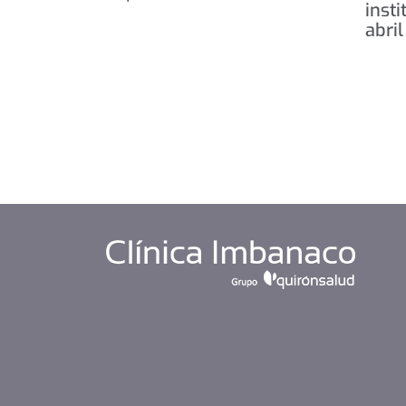
inst
abril