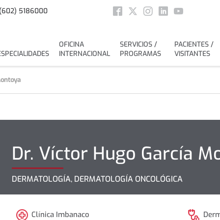
Social
(602) 5186000
Facebook
Twitter
Instagram
Linkedin
Youtube
OFICINA
SERVICIOS /
PACIENTES /
ESPECIALIDADES
INTERNACIONAL
PROGRAMAS
VISITANTES
Montoya
Dr.
Víctor Hugo
García M
DERMATOLOGÍA, DERMATOLOGÍA ONCOLÓGICA
Clínica Imbanaco
Derm