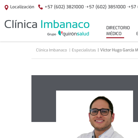
Saltar al contenido
+57 (602) 3821000 ·
+57 (602) 3851000 ·
+57 
Localización
menuPrincipal
DIRECTORIO
MÉDICO
Clínica Imbanaco
Especialistas
Víctor Hugo García 