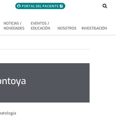
menuAcceso
Bus
Buscar
PORTAL DEL PACIENTE
NOTICIAS /
EVENTOS /
NOVEDADES
EDUCACIÓN
NOSOTROS
INVESTIGACIÓN
ontoya
atología