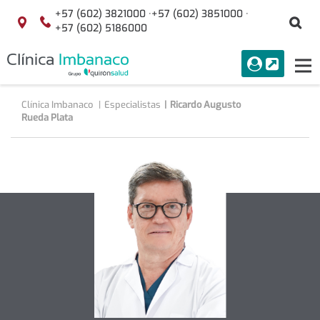
Saltar al contenido
+57 (602) 3821000 ·
+57 (602) 3851000 ·
Bu
Localización
+57 (602) 5186000
menuAcceso
PORTAL
Tog
Buscar
nav
Clínica Imbanaco
Especialistas
Ricardo Augusto
Rueda Plata