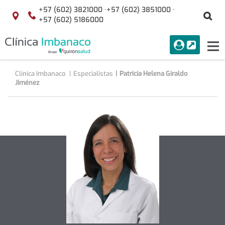
Saltar al contenido
+57 (602) 3821000 ·
+57 (602) 3851000 ·
Bu
Localización
+57 (602) 5186000
menuAcceso
PORTAL
Tog
Buscar
nav
Clínica Imbanaco
Especialistas
Patricia Helena Giraldo
Jiménez