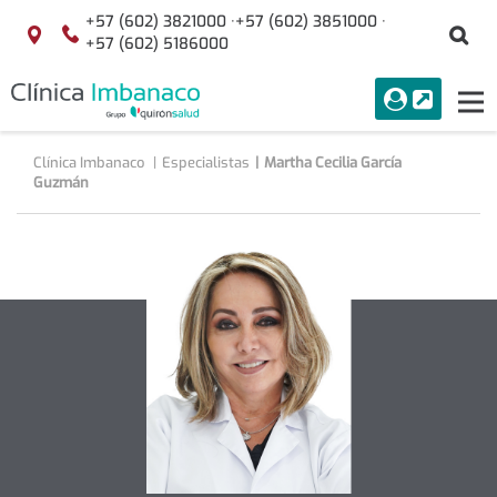
Saltar al contenido
+57 (602) 3821000 ·
+57 (602) 3851000 ·
Bu
Localización
+57 (602) 5186000
menuAcceso
PORTAL
Tog
Buscar
nav
Clínica Imbanaco
Especialistas
Martha Cecilia García
Guzmán