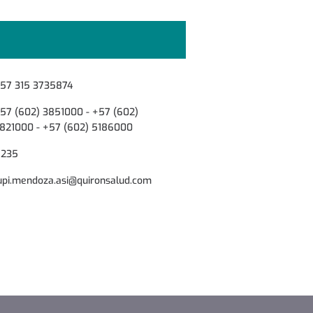
57 315 3735874
57 (602) 3851000 - +57 (602)
821000 - +57 (602) 5186000
1235
upi.mendoza.asi@quironsalud.com