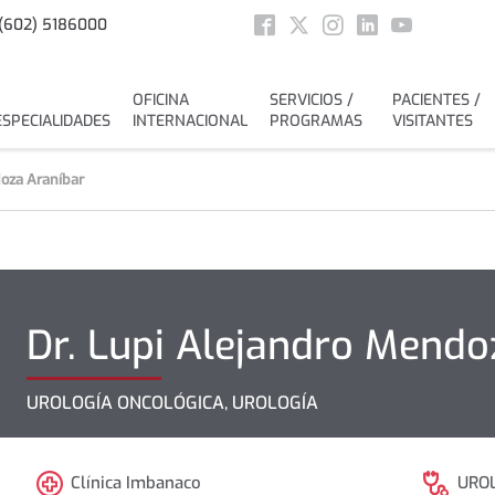
Social
(602) 5186000
Facebook
Twitter
Instagram
Linkedin
Youtube
OFICINA
SERVICIOS /
PACIENTES /
ESPECIALIDADES
INTERNACIONAL
PROGRAMAS
VISITANTES
oza Araníbar
Dr.
Lupi Alejandro
Mendoz
UROLOGÍA ONCOLÓGICA, UROLOGÍA
Clínica Imbanaco
URO