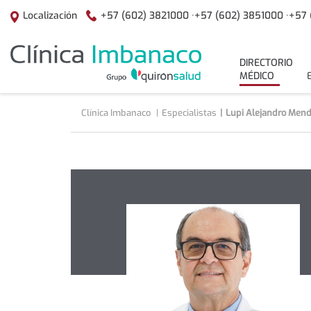
Saltar al contenido
+57 (602) 3821000 ·
+57 (602) 3851000 ·
+57 
Localización
menuPrincipal
DIRECTORIO
MÉDICO
Clínica Imbanaco
Especialistas
Lupi Alejandro Mend