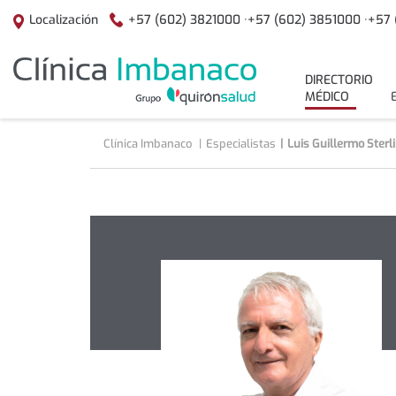
Saltar al contenido
+57 (602) 3821000 ·
+57 (602) 3851000 ·
+57 
Localización
menuPrincipal
DIRECTORIO
MÉDICO
Clínica Imbanaco
Especialistas
Luis Guillermo Sterl