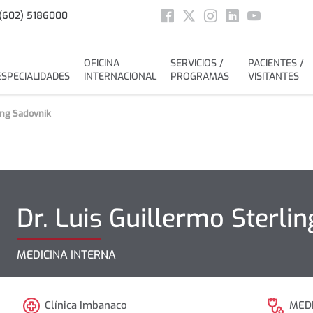
Social
(602) 5186000
Facebook
Twitter
Instagram
Linkedin
Youtube
OFICINA
SERVICIOS /
PACIENTES /
ESPECIALIDADES
INTERNACIONAL
PROGRAMAS
VISITANTES
ing Sadovnik
Dr.
Luis Guillermo
Sterli
MEDICINA INTERNA
Clínica Imbanaco
MEDI