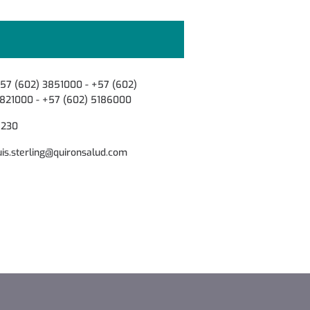
57 (602) 3851000 - +57 (602)
821000 - +57 (602) 5186000
1230
uis.sterling@quironsalud.com