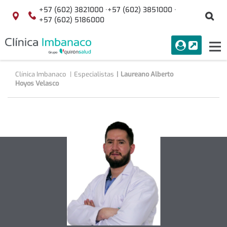
Saltar al contenido
+57 (602) 3821000 ·
+57 (602) 3851000 ·
Bu
Localización
+57 (602) 5186000
menuAcceso
PORTAL
Tog
Buscar
nav
Clínica Imbanaco
Especialistas
Laureano Alberto
Hoyos Velasco