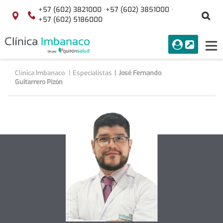
Saltar al contenido
+57 (602) 3821000 ·
+57 (602) 3851000 ·
Bu
Localización
+57 (602) 5186000
menuAcceso
PORTAL
Tog
Buscar
nav
Clínica Imbanaco
Especialistas
José Fernando
Guitarrero Pizón