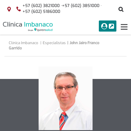
Saltar al contenido
+57 (602) 3821000 ·
+57 (602) 3851000 ·
Bu
Localización
+57 (602) 5186000
menuAcceso
PORTAL
Tog
Buscar
nav
Clínica Imbanaco
Especialistas
John Jairo Franco
Garrido